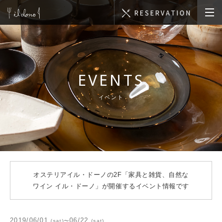
EVENTS
イベント
オステリアイル・ドーノの2F「家具と雑貨、自然な
ワイン イル・ドーノ」が開催するイベント情報です
2019/06/01
06/22
(sat)
〜
(sat)