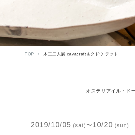
TOP
木工二人展 cavacraft＆クドウ テツト
オステリアイル・ドー
2019/10/05
10/20
〜
(sat)
(sun)